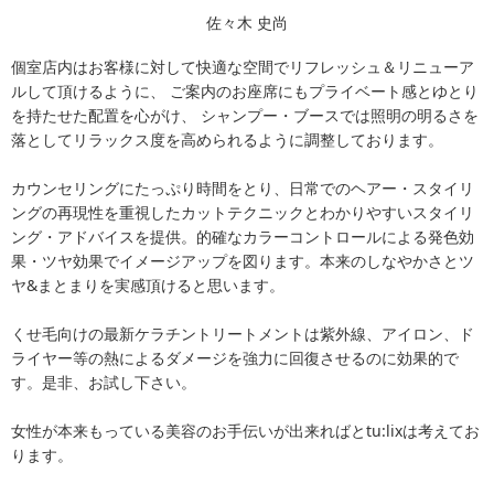
佐々木 史尚
個室店内はお客様に対して快適な空間でリフレッシュ＆リニューア
ルして頂けるように、 ご案内のお座席にもプライベート感とゆとり
を持たせた配置を心がけ、 シャンプー・ブースでは照明の明るさを
落としてリラックス度を高められるように調整しております。
カウンセリングにたっぷり時間をとり、日常でのヘアー・スタイリ
ングの再現性を重視したカットテクニックとわかりやすいスタイリ
ング・アドバイスを提供。的確なカラーコントロールによる発色効
果・ツヤ効果でイメージアップを図ります。本来のしなやかさとツ
ヤ&まとまりを実感頂けると思います。
くせ毛向けの最新ケラチントリートメントは紫外線、アイロン、ド
ライヤー等の熱によるダメージを強力に回復させるのに効果的で
す。是非、お試し下さい。
女性が本来もっている美容のお手伝いが出来ればとtu:lixは考えてお
ります。