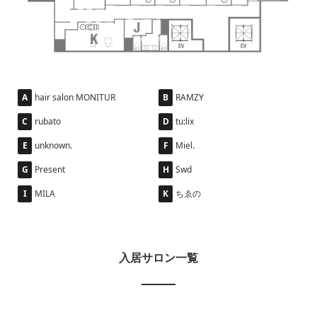
A
hair salon MONITUR
B
RAMZY
C
rubato
D
tu:lix
E
unknown.
F
Miel.
G
Present
H
Swd
I
MILA
K
ちゑの
入居サロン一覧