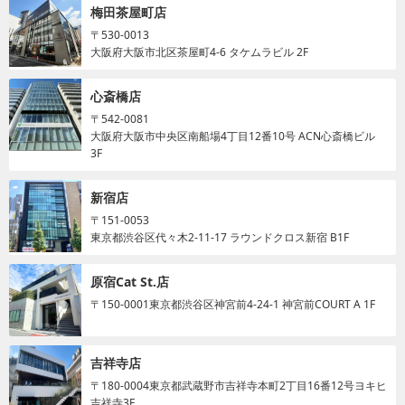
梅田茶屋町店
〒530-0013
大阪府大阪市北区茶屋町4-6 タケムラビル 2F
心斎橋店
〒542-0081
大阪府大阪市中央区南船場4丁目12番10号 ACN心斎橋ビル
3F
新宿店
〒151-0053
東京都渋谷区代々木2-11-17 ラウンドクロス新宿 B1F
原宿Cat St.店
〒150-0001
東京都渋谷区神宮前4-24-1 神宮前COURT A 1F
吉祥寺店
〒180-0004
東京都武蔵野市吉祥寺本町2丁目16番12号ヨキヒ
吉祥寺3F