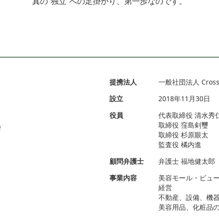
真の”独立”への足掛かり、第一歩なのです。
提携法人
一般社団法人 Cross B
設立
2018年11月30日
役員
代表取締役 清水秀
取締役 窪島剣璽
階
取締役 杉原眼太
監査役 橘内進
顧問弁護士
弁護士 福地健太郎
事業内容
美容モール・ビューテ
経営
不動産、設備、機
美容用品、化粧品