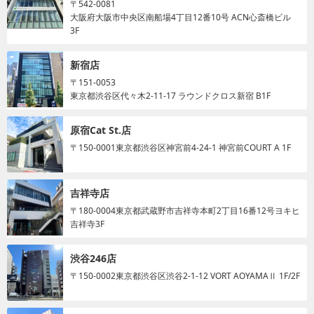
〒542-0081
大阪府大阪市中央区南船場4丁目12番10号 ACN心斎橋ビル
3F
新宿店
〒151-0053
東京都渋谷区代々木2-11-17 ラウンドクロス新宿 B1F
原宿Cat St.店
〒150-0001
東京都渋谷区神宮前4-24-1 神宮前COURT A 1F
吉祥寺店
〒180-0004
東京都武蔵野市吉祥寺本町2丁目16番12号ヨキヒ
吉祥寺3F
渋谷246店
〒150-0002
東京都渋谷区渋谷2-1-12 VORT AOYAMAⅡ 1F/2F