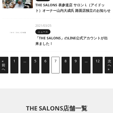
THE SALONS 表参道店 サロン i.（アイドッ
ト）オーナー山内大成氏 路面店独立のお知らせ
2021/03/25
ニュース
「THE SALONS」のLINE公式アカウントが出
来ました！
«
1
…
5
6
7
8
9
…
12
次
前
へ
へ
»
THE SALONS店舗一覧