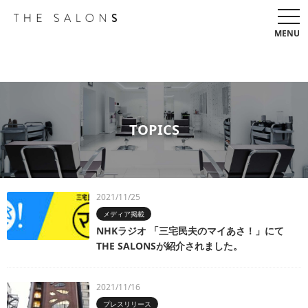
togg
navi
MENU
TOPICS
2021/11/25
メディア掲載
NHKラジオ 「三宅民夫のマイあさ！」にて
THE SALONSが紹介されました。
2021/11/16
プレスリリース