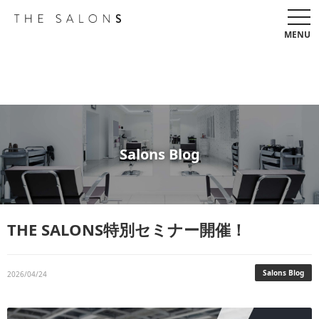
togg
navi
MENU
Salons Blog
THE SALONS特別セミナー開催！
Salons Blog
2026/04/24