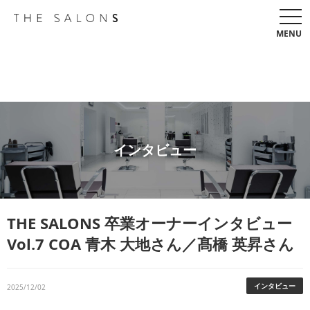
togg
navi
MENU
インタビュー
THE SALONS 卒業オーナーインタビュー
Vol.7 COA 青木 大地さん／髙橋 英昇さん
インタビュー
2025/12/02