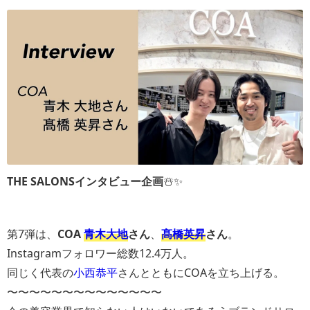
THE SALONSインタビュー企画
☃️✨️
第7弾は、
COA
青木大地
さん
、
髙橋英昇
さん
。
Instagramフォロワー総数12.4万人。
同じく代表の
小西恭平
さんとともにCOAを立ち上げる。
〜〜〜〜〜〜〜〜〜〜〜〜〜〜